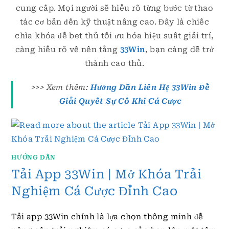
cung cấp. Mọi người sẽ hiểu rõ từng bước từ thao
tác cơ bản đến kỹ thuật nâng cao. Đây là chiếc
chìa khóa để bet thủ tối ưu hóa hiệu suất giải trí,
càng hiểu rõ về nền tảng
33Win
, bạn càng dễ trở
thành cao thủ.
>>> Xem thêm:
Hướng Dẫn Liên Hệ 33Win Để
Giải Quyết Sự Cố Khi Cá Cược
HƯỚNG DẪN
Tải App 33Win | Mở Khóa Trải
Nghiệm Cá Cược Đỉnh Cao
Tải app 33Win chính là lựa chọn thông minh để