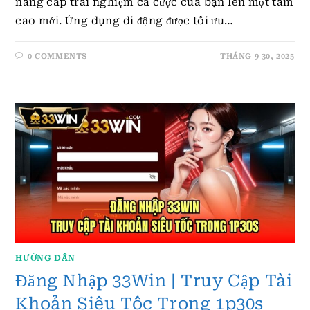
nâng cấp trải nghiệm cá cược của bạn lên một tầm
cao mới. Ứng dụng di động được tối ưu…
0 COMMENTS
THÁNG 9 30, 2025
HƯỚNG DẪN
Đăng Nhập 33Win | Truy Cập Tài
Khoản Siêu Tốc Trong 1p30s